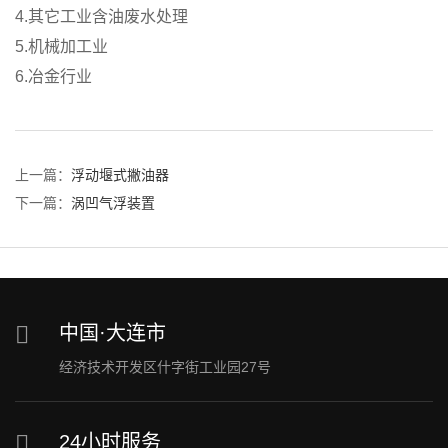
4.其它工业含油废水处理
5.机械加工业
6.冶金行业
上一篇：
浮动堰式撇油器
下一篇：
涡凹气浮装置
中国·大连市
经济技术开发区什字街工业园27号
24小时服务